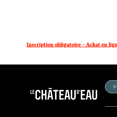
Inscription obligatoire – Achat en lig
É
Le
château
d'eau