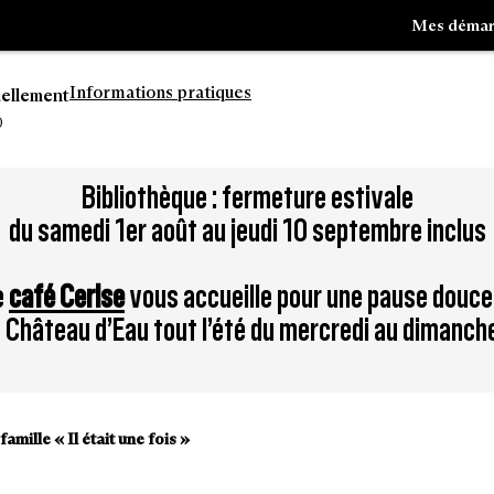
Mes démar
Informations pratiques
uellement
0
Aller
Bibliothèque : fermeture estivale
à
du samedi 1er août au jeudi 10 septembre inclus
la
tion
recherche
e
café Cerise
vous accueille pour une pause douce
du Château d’Eau tout l’été du mercredi au dimanch
famille « Il était une fois »