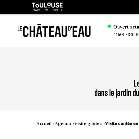
Gestion de vos préférences sur les cookies
Toulouse
métropole
Ouvert act
11h00
18h0
Aller
Aller
au
à
contenu
la
principal
naviga
L
dans le jardin 
Accueil
Agenda
Visite guidée
Visite contée en 