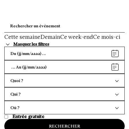
Cette semaine
Demain
Ce week-end
Ce mois-ci
Masquer les filtres
Date
de
début
Date
de
fin
Quoi ?
Qui ?
Où ?
Entrée gratuite
RECHERCHER