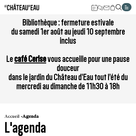
Gestion de vos préférences sur les cookies
Aller
Aller
Aller
Aller
Aller
Bibliothèque : fermeture estivale
au
à
à
au
au
du samedi 1er août au jeudi 10 septembre
contenu
la
la
pied
plan
inclus
principal
navigation
recherche
de
du
page
site
Le
café Cerise
vous accueille pour une pause
douceur
dans le jardin du Château d’Eau tout l’été du
mercredi au dimanche de 11h30 à 18h
Accueil
Agenda
L'agenda