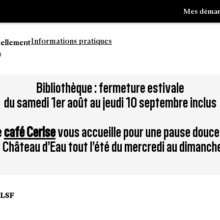
Mes démar
Informations pratiques
uellement
0
Aller
Bibliothèque : fermeture estivale
à
du samedi 1er août au jeudi 10 septembre inclus
la
tion
recherche
e
café Cerise
vous accueille pour une pause douce
du Château d’Eau tout l’été du mercredi au dimanch
n LSF