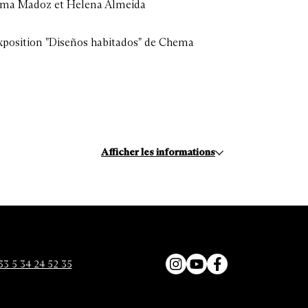
Chema Madoz et Helena Almeida
exposition "Diseños habitados" de Chema
Afficher les informations
33 5 34 24 52 35
Instagram
YouTube
Facebook