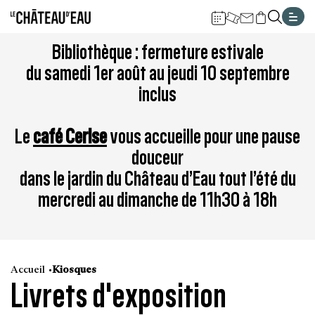
Gestion de vos préférences sur les cookies
Aller
Aller
Aller
Aller
Aller
Bibliothèque : fermeture estivale
au
à
à
au
au
du samedi 1er août au jeudi 10 septembre
contenu
la
la
pied
plan
inclus
principal
navigation
recherche
de
du
page
site
Le
café Cerise
vous accueille pour une pause
douceur
dans le jardin du Château d’Eau tout l’été du
mercredi au dimanche de 11h30 à 18h
Accueil
Kiosques
Livrets d'exposition