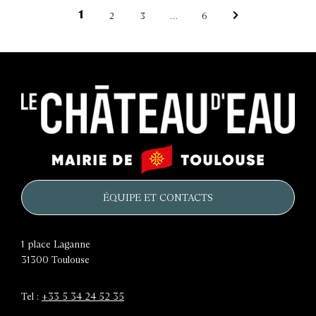
p
1
2
3
…
6
Page
Page
Page
Page
Page
a
suivante
g
i
n
Le
a
Mairie
château
de
t
d'eau
Toulouse
ÉQUIPE ET CONTACTS
i
o
1 place Laganne
n
31300
Toulouse
Tel :
+33 5 34 24 52 35