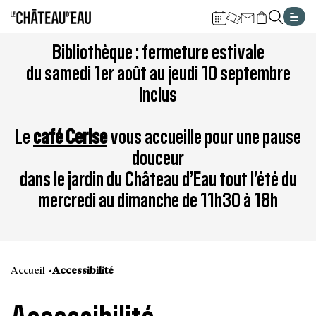
Gestion de vos préférences sur les cookies
Aller
Aller
Aller
Aller
Aller
Bibliothèque : fermeture estivale
au
à
à
au
au
du samedi 1er août au jeudi 10 septembre
contenu
la
la
pied
plan
inclus
principal
navigation
recherche
de
du
page
site
Le
café Cerise
vous accueille pour une pause
douceur
dans le jardin du Château d’Eau tout l’été du
mercredi au dimanche de 11h30 à 18h
Accueil
Accessibilité