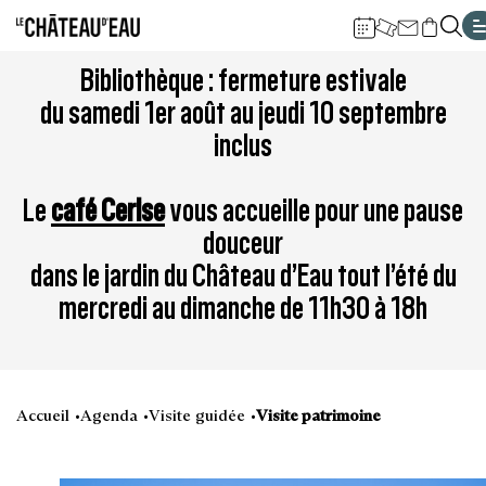
Gestion de vos préférences sur les cookies
Aller
Aller
Aller
Aller
Aller
Bibliothèque : fermeture estivale
au
à
à
au
au
du samedi 1er août au jeudi 10 septembre
contenu
la
la
pied
plan
inclus
principal
navigation
recherche
de
du
page
site
Le
café Cerise
vous accueille pour une pause
douceur
dans le jardin du Château d’Eau tout l’été du
mercredi au dimanche de 11h30 à 18h
Accueil
Agenda
Visite guidée
Visite patrimoine