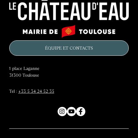
Le
Mairie
château
de
d'eau
Toulouse
ÉQUIPE ET CONTACTS
1 place Laganne
31300
Toulouse
Tel :
+33 5 34 24 52 35
Instagram
YouTube
Facebook