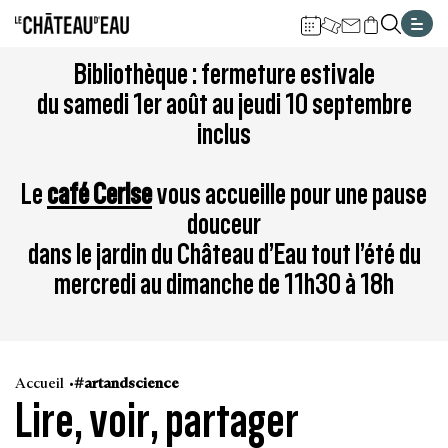
Gestion de vos préférences sur les cookies
Aller
Aller
Aller
Aller
Aller
Bibliothèque : fermeture estivale
au
à
à
au
au
du samedi 1er août au jeudi 10 septembre
contenu
la
la
pied
plan
inclus
principal
navigation
recherche
de
du
page
site
Le
café Cerise
vous accueille pour une pause
douceur
dans le jardin du Château d’Eau tout l’été du
mercredi au dimanche de 11h30 à 18h
Accueil
#artandscience
Lire, voir, partager