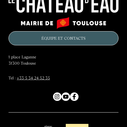
Le
Mairie
château
de
d'eau
Toulouse
ÉQUIPE ET CONTACTS
1 place Laganne
31300
Toulouse
Tel :
+33 5 34 24 52 35
Instagram
YouTube
Facebook