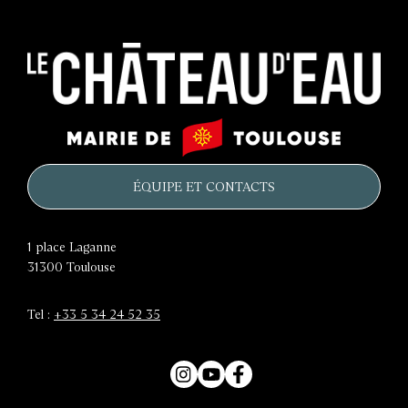
Le
Mairie
château
de
d'eau
Toulouse
ÉQUIPE ET CONTACTS
1 place Laganne
31300
Toulouse
Tel :
+33 5 34 24 52 35
Instagram
YouTube
Facebook