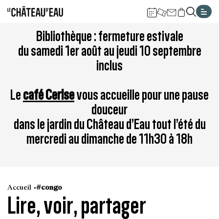
Gestion de vos préférences sur les cookies
Aller
Aller
Aller
Aller
Aller
Bibliothèque : fermeture estivale
au
à
à
au
au
du samedi 1er août au jeudi 10 septembre
contenu
la
la
pied
plan
inclus
principal
navigation
recherche
de
du
page
site
Le
café Cerise
vous accueille pour une pause
douceur
dans le jardin du Château d’Eau tout l’été du
mercredi au dimanche de 11h30 à 18h
Accueil
#congo
Lire, voir, partager