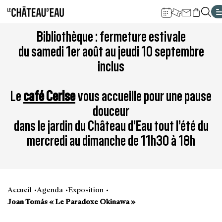
Gestion de vos préférences sur les cookies
Aller
Aller
Aller
Aller
Aller
Bibliothèque : fermeture estivale
au
à
à
au
au
du samedi 1er août au jeudi 10 septembre
contenu
la
la
pied
plan
inclus
principal
navigation
recherche
de
du
page
site
Le
café Cerise
vous accueille pour une pause
douceur
dans le jardin du Château d’Eau tout l’été du
mercredi au dimanche de 11h30 à 18h
Accueil
Agenda
Exposition
Joan Tomás « Le Paradoxe Okinawa »