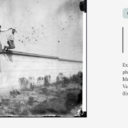
Ex
ph
Mu
Va
(E