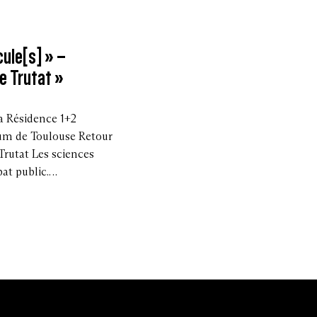
ule[s] » –
e Trutat »
a Résidence 1+2
éum de Toulouse Retour
rutat Les sciences
bat public.…