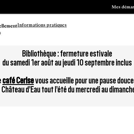
Mes démar
Informations pratiques
ellement
0
Aller
Bibliothèque : fermeture estivale
à
du samedi 1er août au jeudi 10 septembre inclus
la
tion
recherche
e
café Cerise
vous accueille pour une pause douce
du Château d’Eau tout l’été du mercredi au dimanch