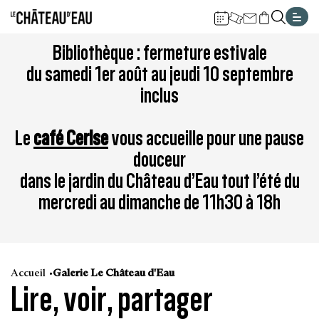
Gestion de vos préférences sur les cookies
Aller
Aller
Aller
Aller
Aller
Bibliothèque : fermeture estivale
au
à
à
au
au
du samedi 1er août au jeudi 10 septembre
contenu
la
la
pied
plan
inclus
principal
navigation
recherche
de
du
page
site
Le
café Cerise
vous accueille pour une pause
douceur
dans le jardin du Château d’Eau tout l’été du
mercredi au dimanche de 11h30 à 18h
Accueil
Galerie Le Château d'Eau
Lire, voir, partager