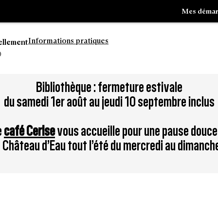
Mes démar
Informations pratiques
ellement
0
Aller
Bibliothèque : fermeture estivale
à
du samedi 1er août au jeudi 10 septembre inclus
la
tion
recherche
e
café Cerise
vous accueille pour une pause douce
du Château d’Eau tout l’été du mercredi au dimanch