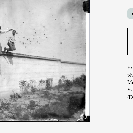
Ex
ph
Mu
Va
(E