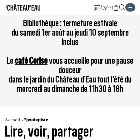
Gestion de vos préférences sur les cookies
Aller
Aller
Aller
Aller
Aller
Bibliothèque : fermeture estivale
au
à
à
au
au
du samedi 1er août au jeudi 10 septembre
contenu
la
la
pied
plan
inclus
principal
navigation
recherche
de
du
page
site
Le
café Cerise
vous accueille pour une pause
douceur
dans le jardin du Château d’Eau tout l’été du
mercredi au dimanche de 11h30 à 18h
Accueil
#jeudepiste
Lire, voir, partager