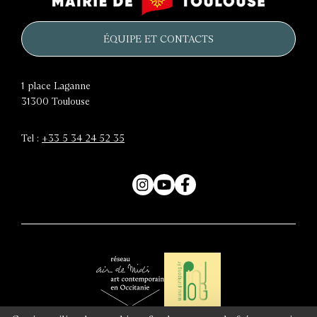
château
de
d'eau
Toulouse
ÉQUIPE ET CONTACTS
1 place Laganne
31300
Toulouse
Tel :
+33 5 34 24 52 35
Instagram
YouTube
Facebook
Air