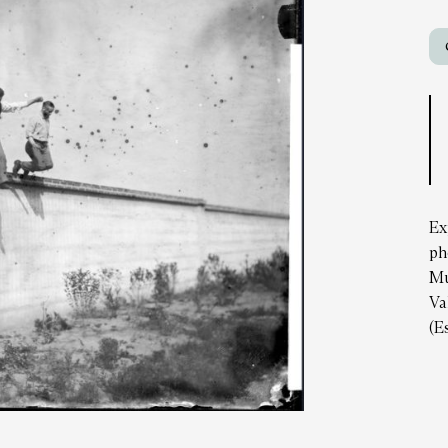
Ex
ph
Mu
Va
(E