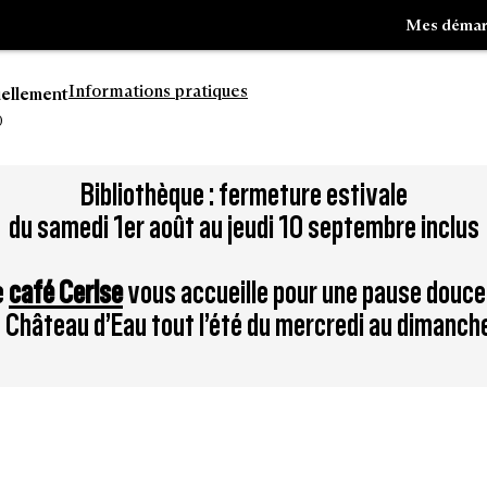
Mes démar
Informations pratiques
uellement
0
Aller
Bibliothèque : fermeture estivale
à
du samedi 1er août au jeudi 10 septembre inclus
la
tion
recherche
e
café Cerise
vous accueille pour une pause douce
du Château d’Eau tout l’été du mercredi au dimanch