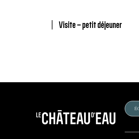
Visite – petit déjeuner
É
Le
château