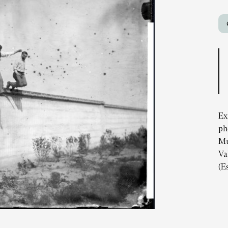
Ex
ph
Mu
Va
(E