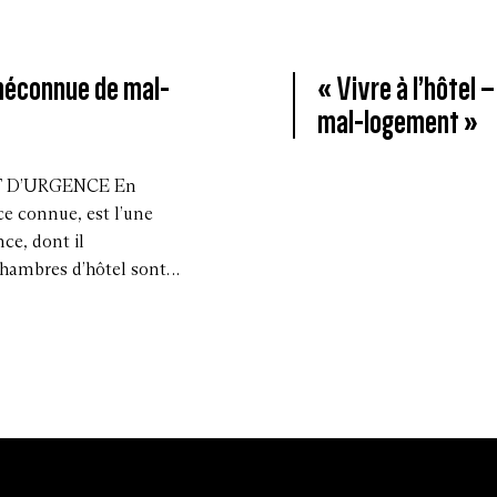
 méconnue de mal-
« Vivre à l’hôtel
mal-logement »
T D’URGENCE En
nce connue, est l’une
ce, dont il
 chambres d’hôtel sont…