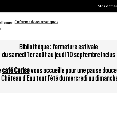
Mes démar
Informations pratiques
ellement
0
Aller
Bibliothèque : fermeture estivale
à
du samedi 1er août au jeudi 10 septembre inclus
la
tion
recherche
e
café Cerise
vous accueille pour une pause douce
du Château d’Eau tout l’été du mercredi au dimanch