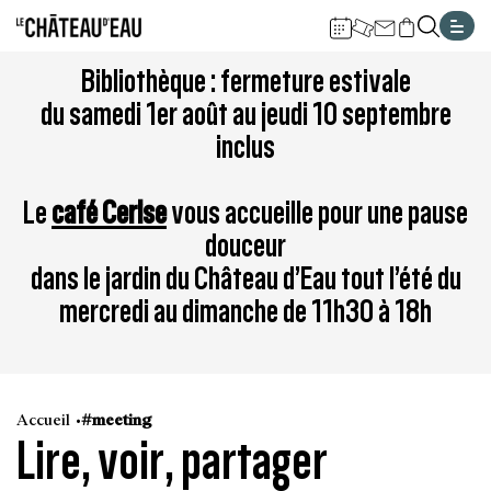
Gestion de vos préférences sur les cookies
Aller
Aller
Aller
Aller
Aller
Bibliothèque : fermeture estivale
au
à
à
au
au
du samedi 1er août au jeudi 10 septembre
contenu
la
la
pied
plan
inclus
principal
navigation
recherche
de
du
page
site
Le
café Cerise
vous accueille pour une pause
douceur
dans le jardin du Château d’Eau tout l’été du
mercredi au dimanche de 11h30 à 18h
Accueil
#meeting
Lire, voir, partager