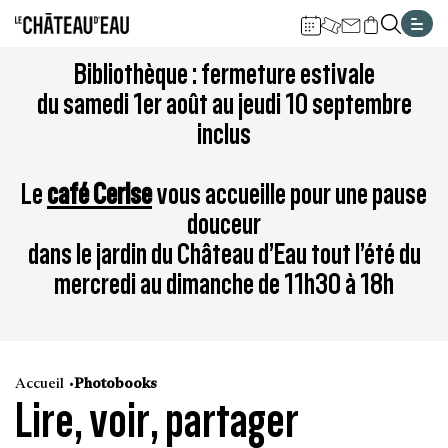
Gestion de vos préférences sur les cookies
Aller
Aller
Aller
Aller
Aller
Bibliothèque : fermeture estivale
au
à
à
au
au
du samedi 1er août au jeudi 10 septembre
contenu
la
la
pied
plan
inclus
principal
navigation
recherche
de
du
page
site
Le
café Cerise
vous accueille pour une pause
douceur
dans le jardin du Château d’Eau tout l’été du
mercredi au dimanche de 11h30 à 18h
Accueil
Photobooks
Lire, voir, partager