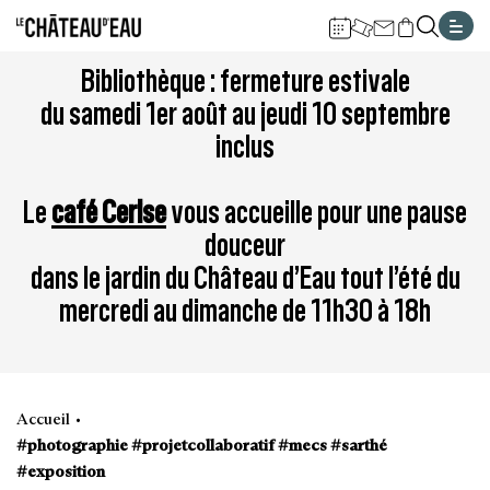
Gestion de vos préférences sur les cookies
Aller
Aller
Aller
Aller
Aller
Bibliothèque : fermeture estivale
au
à
à
au
au
du samedi 1er août au jeudi 10 septembre
contenu
la
la
pied
plan
inclus
principal
navigation
recherche
de
du
page
site
Le
café Cerise
vous accueille pour une pause
douceur
dans le jardin du Château d’Eau tout l’été du
mercredi au dimanche de 11h30 à 18h
Accueil
#photographie #projetcollaboratif #mecs #sarthé
#exposition