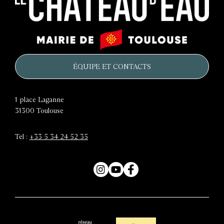
Le
Mairie
château
de
d'eau
Toulouse
ÉQUIPE ET CONTACTS
1 place Laganne
31300
Toulouse
Tel :
+33 5 34 24 52 35
Instagram
YouTube
Facebook