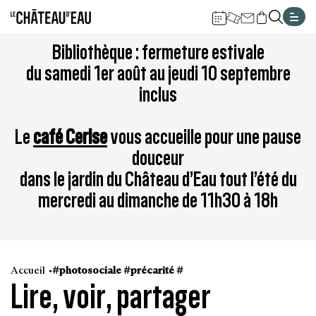
Gestion de vos préférences sur les cookies
Aller
Aller
Aller
Aller
Aller
Bibliothèque : fermeture estivale
au
à
à
au
au
du samedi 1er août au jeudi 10 septembre
contenu
la
la
pied
plan
inclus
principal
navigation
recherche
de
du
page
site
Le
café Cerise
vous accueille pour une pause
douceur
dans le jardin du Château d’Eau tout l’été du
mercredi au dimanche de 11h30 à 18h
Accueil
#photosociale #précarité #
Lire, voir, partager