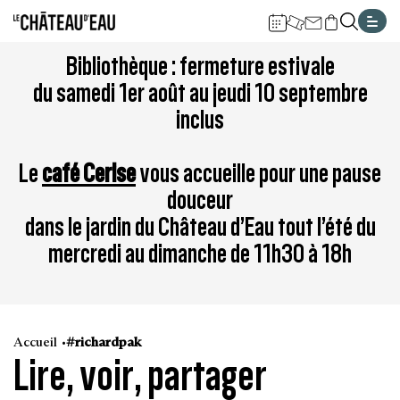
Gestion de vos préférences sur les cookies
Aller
Aller
Aller
Aller
Aller
Bibliothèque : fermeture estivale
au
à
à
au
au
du samedi 1er août au jeudi 10 septembre
contenu
la
la
pied
plan
inclus
principal
navigation
recherche
de
du
page
site
Le
café Cerise
vous accueille pour une pause
douceur
dans le jardin du Château d’Eau tout l’été du
mercredi au dimanche de 11h30 à 18h
Accueil
#richardpak
Lire, voir, partager