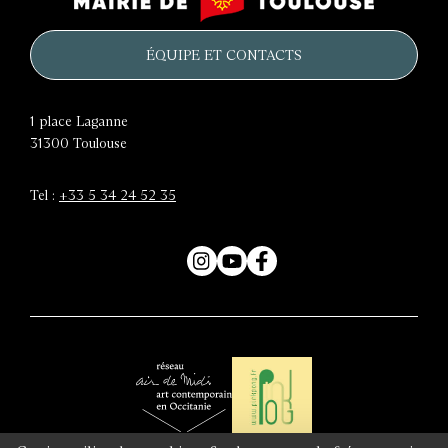
château
de
d'eau
Toulouse
ÉQUIPE ET CONTACTS
1 place Laganne
31300
Toulouse
Tel :
+33 5 34 24 52 35
Instagram
YouTube
Facebook
Air