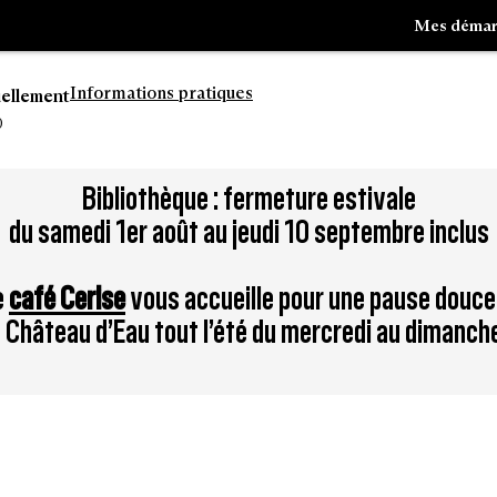
Mes démar
Informations pratiques
uellement
0
Aller
Bibliothèque : fermeture estivale
à
du samedi 1er août au jeudi 10 septembre inclus
la
tion
recherche
e
café Cerise
vous accueille pour une pause douce
du Château d’Eau tout l’été du mercredi au dimanch