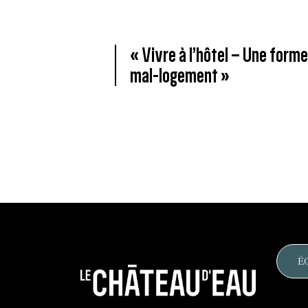
« Vivre à l’hôtel – Une for
mal-logement »
É
Le