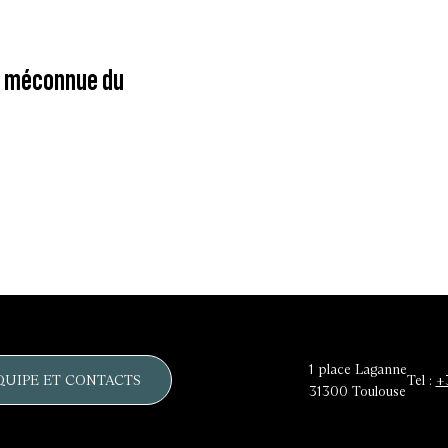
me méconnue du
1 place Laganne
QUIPE ET CONTACTS
Tel :
+
31300
Toulouse