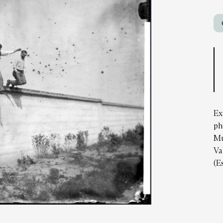
Ex
ph
Mu
Va
(E