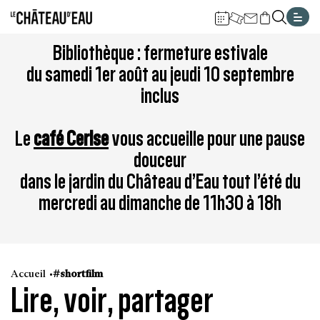
Gestion de vos préférences sur les cookies
Aller
Aller
Aller
Aller
Aller
Bibliothèque : fermeture estivale
au
à
à
au
au
du samedi 1er août au jeudi 10 septembre
contenu
la
la
pied
plan
inclus
principal
navigation
recherche
de
du
page
site
Le
café Cerise
vous accueille pour une pause
douceur
dans le jardin du Château d’Eau tout l’été du
mercredi au dimanche de 11h30 à 18h
Accueil
#shortfilm
Lire, voir, partager