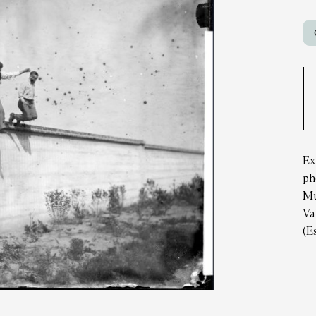
Ex
ph
Mu
Va
(E