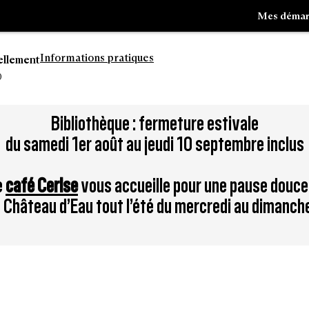
Mes démar
Informations pratiques
ellement
0
Aller
Bibliothèque : fermeture estivale
à
du samedi 1er août au jeudi 10 septembre inclus
la
tion
recherche
e
café Cerise
vous accueille pour une pause douce
du Château d’Eau tout l’été du mercredi au dimanch