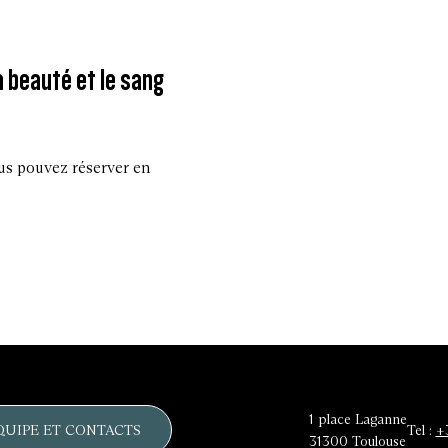
 beauté et le sang
us pouvez réserver en
1 place Laganne
QUIPE ET CONTACTS
Tel :
+
31300
Toulouse