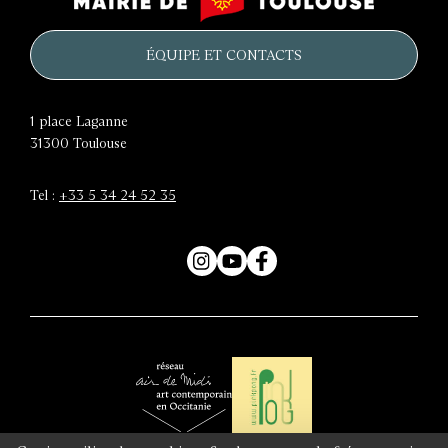
château
de
d'eau
Toulouse
ÉQUIPE ET CONTACTS
1 place Laganne
31300
Toulouse
Tel :
+33 5 34 24 52 35
Instagram
YouTube
Facebook
Air