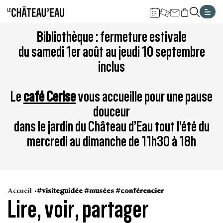
Gestion de vos préférences sur les cookies
Aller
Aller
Aller
Aller
Aller
Bibliothèque : fermeture estivale
au
à
à
au
au
du samedi 1er août au jeudi 10 septembre
contenu
la
la
pied
plan
inclus
principal
navigation
recherche
de
du
page
site
Le
café Cerise
vous accueille pour une pause
douceur
dans le jardin du Château d’Eau tout l’été du
mercredi au dimanche de 11h30 à 18h
Accueil
#visiteguidée #musées #conférencier
Lire, voir, partager