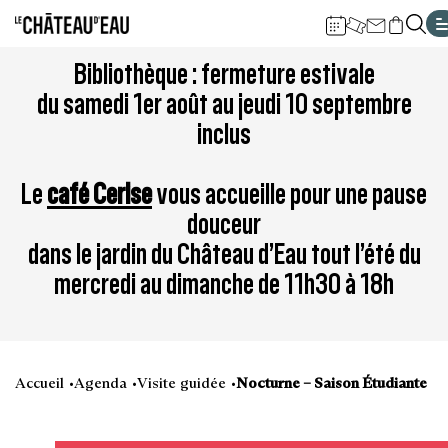
Gestion de vos préférences sur les cookies
Aller
Aller
Aller
Aller
Aller
Bibliothèque : fermeture estivale
au
à
à
au
au
du samedi 1er août au jeudi 10 septembre
contenu
la
la
pied
plan
inclus
principal
navigation
recherche
de
du
page
site
Le
café Cerise
vous accueille pour une pause
douceur
dans le jardin du Château d’Eau tout l’été du
mercredi au dimanche de 11h30 à 18h
Accueil
Agenda
Visite guidée
Nocturne – Saison Étudiante