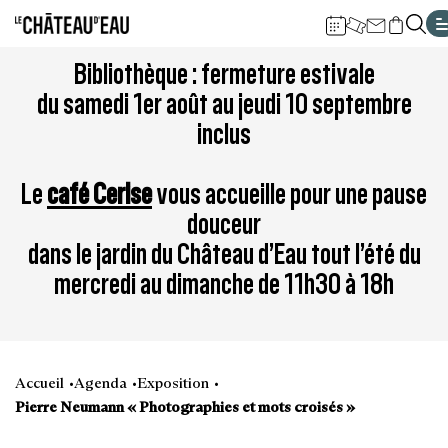
Gestion de vos préférences sur les cookies
Aller
Aller
Aller
Aller
Aller
Bibliothèque : fermeture estivale
au
à
à
au
au
du samedi 1er août au jeudi 10 septembre
contenu
la
la
pied
plan
inclus
principal
navigation
recherche
de
du
page
site
Le
café Cerise
vous accueille pour une pause
douceur
dans le jardin du Château d’Eau tout l’été du
mercredi au dimanche de 11h30 à 18h
Accueil
Agenda
Exposition
Pierre Neumann « Photographies et mots croisés »