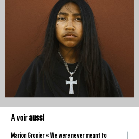
de la photographie Galerie Arena, Arles, France
Pierre Neumann 140 affiches culturelles, sociales,
politiques Centre de Design de l’Université du
Québec Montréal, Canada
1999 Galerie DDD, Swiss Landscape?, Osaka, Japon
Pierre Neumann, un graphiste suisse, la Galerie
Anatome, paris, France
2000 60 carteles de Pierre Neumann Museo Jose
Maria Velasco Toluca, Mexique
2002 Carré, 140 Affiches de Pierre Neumann Carré
Sainte-Anne Montpellier, France
2008 «D’ailleurs….» Affiches et livres de Pierre
Neumann, Espace Arlaud, Lausanne, Suisse
A voir
aussi
Marion Gronier « We were never meant to