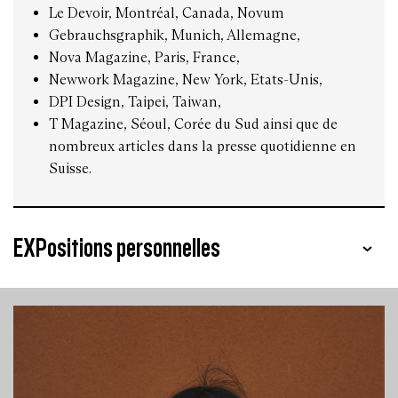
Le Devoir, Montréal, Canada, Novum
Gebrauchsgraphik, Munich, Allemagne,
Nova Magazine, Paris, France,
Newwork Magazine, New York, Etats-Unis,
DPI Design, Taipei, Taiwan,
T Magazine, Séoul, Corée du Sud ainsi que de
nombreux articles dans la presse quotidienne en
Suisse.
EXPositions personnelles
1993 UCLA Extension, Santa Monica, Los Angeles,
Etats-Unis
1997 Les formes de l’engagement Ethique,
esthétique, politique XXVIIe Rencontres
internationales