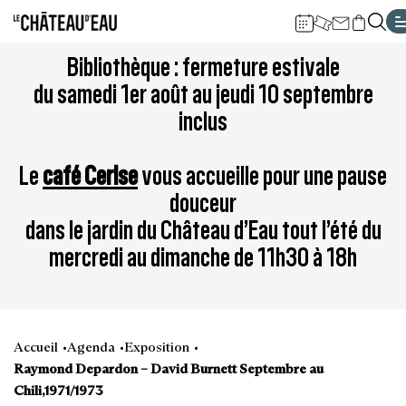
Gestion de vos préférences sur les cookies
Aller
Aller
Aller
Aller
Aller
Bibliothèque : fermeture estivale
au
à
à
au
au
du samedi 1er août au jeudi 10 septembre
contenu
la
la
pied
plan
inclus
principal
navigation
recherche
de
du
page
site
Le
café Cerise
vous accueille pour une pause
douceur
dans le jardin du Château d’Eau tout l’été du
mercredi au dimanche de 11h30 à 18h
Accueil
Agenda
Exposition
Raymond Depardon – David Burnett Septembre au
Chili,1971/1973