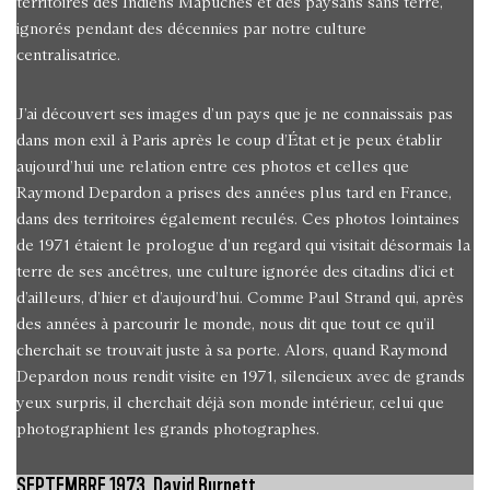
territoires des Indiens Mapuches et des paysans sans terre,
ignorés pendant des décennies par notre culture
centralisatrice.
J’ai découvert ses images d’un pays que je ne connaissais pas
dans mon exil à Paris après le coup d’État et je peux établir
aujourd’hui une relation entre ces photos et celles que
Raymond Depardon a prises des années plus tard en France,
dans des territoires également reculés. Ces photos lointaines
de 1971 étaient le prologue d’un regard qui visitait désormais la
terre de ses ancêtres, une culture ignorée des citadins d’ici et
d’ailleurs, d’hier et d’aujourd’hui. Comme Paul Strand qui, après
des années à parcourir le monde, nous dit que tout ce qu’il
cherchait se trouvait juste à sa porte. Alors, quand Raymond
Depardon nous rendit visite en 1971, silencieux avec de grands
yeux surpris, il cherchait déjà son monde intérieur, celui que
photographient les grands photographes.
SEPTEMBRE 1973, David Burnett