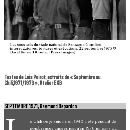
Les sous-sols du stade national de Santago où ont lieu
interrogatoires, tortures et exécutions. 22 septembre 1973 ©
David Burnett (Contact Press Images)
Textes de Luis Poirot, extraits de « Septembre au
Chili,1971/1973 », Atelier EXB
SEPTEMBRE 1971, Raymond Depardon
e Chili où je suis né en 1940 a été pendant de
nombreuses années jusqu’en 1970 un pays où