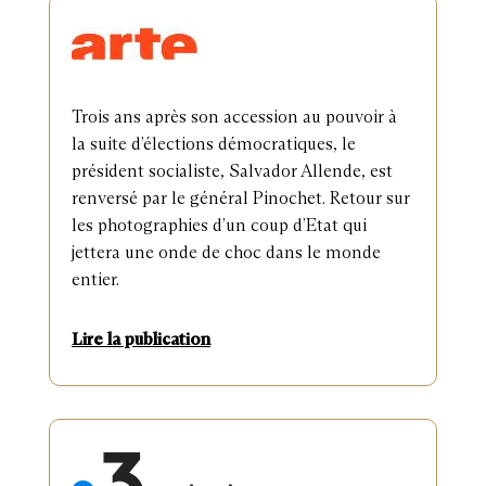
comme récemment Son œil dans ma main, Algérie 1961-
2019, un regard croisé avec l’écrivain Kamel Daoud,
présenté en 2022 à l’Institut du monde arabe à Paris.
Trois ans après son accession au pouvoir à
la suite d’élections démocratiques, le
David Burnett
président socialiste, Salvador Allende, est
renversé par le général Pinochet. Retour sur
les photographies d’un coup d’Etat qui
David Burnett est né à Salt Lake City dans l’Utah, Etats-
jettera une onde de choc dans le monde
Unis, en 1946. Il est diplômé en sciences politiques de
entier.
Colorado College. De 1970 à 1972, il couvre la guerre du
Vietnam en indépendant pour les magazines Time puis
Life. Il rejoint l’agence Gamma en 1973, photographie les
Lire la publication
suites du coup d’Etat militaire au Chili et partage avec
Raymond Depardon et Chas Gerretsen la médaille d’or
Robert Capa attribuée par l’Overseas Press Club of
America (OPC) pour leur livre “Chili“. Pendant 50 ans, il
produit des reportages dans 80 pays et a notamment