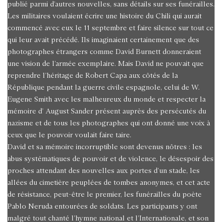
publié parmi d’autres nouvelles, sans détails sur ses funérailles.
Les militaires voulaient écrire une histoire du Chili qui aurait
commencé avec eux le 11 septembre et faire silence sur tout ce
qui leur avait précédé. Ils imaginaient certainement que des
photographes étrangers comme David Burnett donneraient
une vision de l’armée exemplaire. Mais David ne pouvait que
reprendre l’héritage de Robert Capa aux côtés de la
République pendant la guerre civile espagnole, celui de W.
Eugene Smith avec les malheureux du monde et respecter la
mémoire d’ August Sander présent auprès des persécutés du
nazisme et de tous les photographes qui ont donné une voix à
ceux que le pouvoir voulait faire taire.
David et sa mémoire incorruptible sont devenus nôtres : les
abus systématiques de pouvoir et de violence, le désespoir des
proches attendant des nouvelles aux portes d’un stade, les
allées du cimetière peuplées de tombes anonymes, et cet acte
de résistance, peut-être le premier, les funérailles du poète
Pablo Neruda entourées de soldats. Les participants y ont
malgré tout chanté l’hymne national et l’Internationale, et son