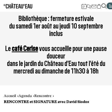
Gestion de vos préférences sur les cookies
Aller
Aller
Aller
Aller
Aller
Bibliothèque : fermeture estivale
au
à
à
au
au
du samedi 1er août au jeudi 10 septembre
contenu
la
la
pied
plan
inclus
principal
navigation
recherche
de
du
page
site
Le
café Cerise
vous accueille pour une pause
douceur
dans le jardin du Château d’Eau tout l’été du
mercredi au dimanche de 11h30 à 18h
Accueil
Agenda
Rencontre
RENCONTRE et SIGNATURE avec David Siodos