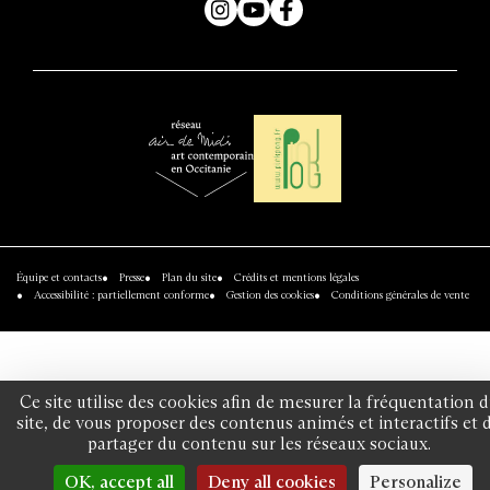
Instagram
YouTube
Facebook
Air
Réseau
de
Pinkpong
Midi
Équipe et contacts
Presse
Plan du site
Crédits et mentions légales
-
Accessibilité : partiellement conforme
Gestion des cookies
Conditions générales de vente
réseau
art
contemporain
en
Ce site utilise des cookies afin de mesurer la fréquentation 
site, de vous proposer des contenus animés et interactifs et 
Occitanie
partager du contenu sur les réseaux sociaux.
OK, accept all
Deny all cookies
Personalize