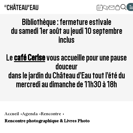
Gestion de vos préférences sur les cookies
Aller
Aller
Aller
Aller
Aller
Bibliothèque : fermeture estivale
au
à
à
au
au
du samedi 1er août au jeudi 10 septembre
contenu
la
la
pied
plan
inclus
principal
navigation
recherche
de
du
page
site
Le
café Cerise
vous accueille pour une pause
douceur
dans le jardin du Château d’Eau tout l’été du
mercredi au dimanche de 11h30 à 18h
Accueil
Agenda
Rencontre
Rencontre photographique & Livres Photo