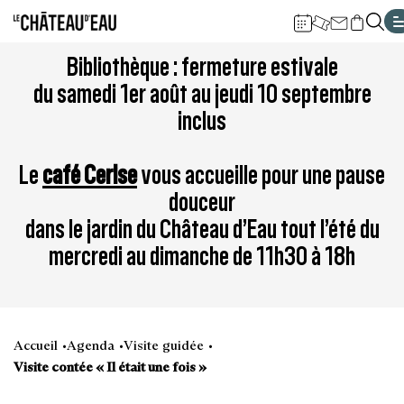
Gestion de vos préférences sur les cookies
Aller
Aller
Aller
Aller
Aller
Bibliothèque : fermeture estivale
au
à
à
au
au
du samedi 1er août au jeudi 10 septembre
contenu
la
la
pied
plan
inclus
principal
navigation
recherche
de
du
page
site
Le
café Cerise
vous accueille pour une pause
douceur
dans le jardin du Château d’Eau tout l’été du
mercredi au dimanche de 11h30 à 18h
Accueil
Agenda
Visite guidée
Visite contée « Il était une fois »