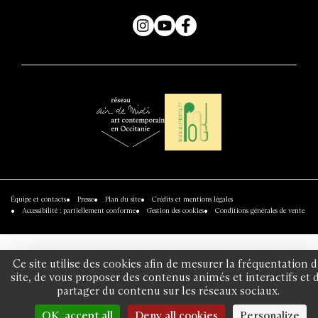
Instagram
YouTube
Facebook
Air
Réseau
de
Pinkpong
Midi
Équipe et contacts
Presse
Plan du site
Crédits et mentions légales
-
Accessibilité : partiellement conforme
Gestion des cookies
Conditions générales de vente
réseau
art
contemporain
Ce site utilise des cookies afin de mesurer la fréquentation 
site, de vous proposer des contenus animés et interactifs et 
en
partager du contenu sur les réseaux sociaux.
Occitanie
OK, accept all
Deny all cookies
Personalize