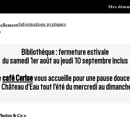
Mes démar
Informations pratiques
uellement
0
Aller
Bibliothèque : fermeture estivale
à
du samedi 1er août au jeudi 10 septembre inclus
la
tion
recherche
e
café Cerise
vous accueille pour une pause douce
du Château d’Eau tout l’été du mercredi au dimanch
 Photos & Co »