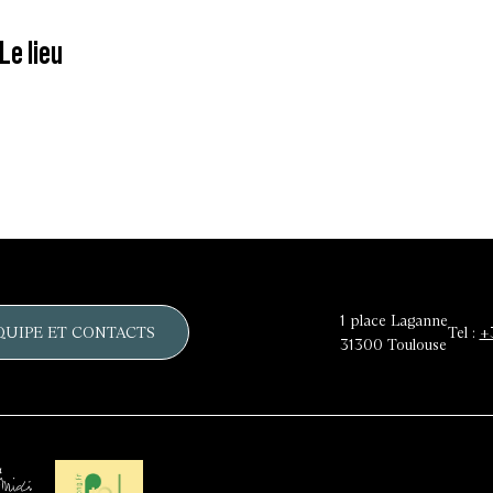
Le lieu
1 place Laganne
QUIPE ET CONTACTS
Tel :
+
31300
Toulouse