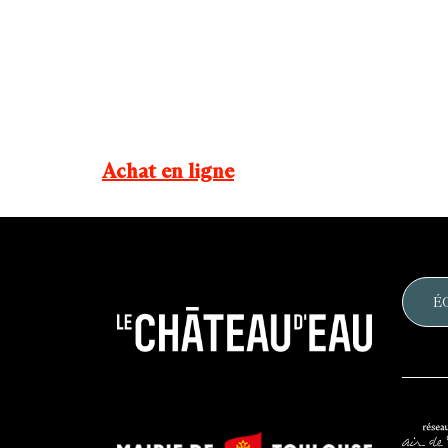
Achat en ligne
É
Le
château
d'eau
Mairie