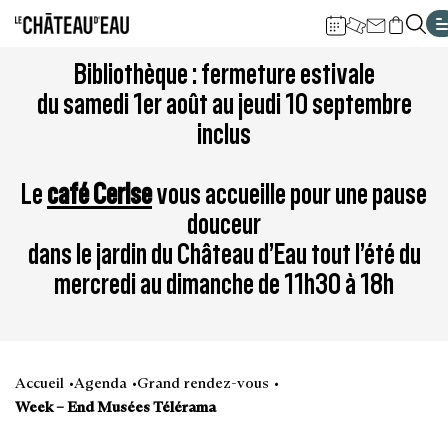
Gestion de vos préférences sur les cookies
Aller
Aller
Aller
Aller
Aller
Bibliothèque : fermeture estivale
au
à
à
au
au
du samedi 1er août au jeudi 10 septembre
contenu
la
la
pied
plan
inclus
principal
navigation
recherche
de
du
page
site
Le
café Cerise
vous accueille pour une pause
douceur
dans le jardin du Château d’Eau tout l’été du
mercredi au dimanche de 11h30 à 18h
Accueil
Agenda
Grand rendez-vous
Week – End Musées Télérama