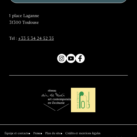
1 place Laganne
31300
Toulouse
Tel :
+33 5 34 24 52 35
Instagram
YouTube
Facebook
Air
Réseau
de
Pinkpong
Midi
Équipe et contacts
Presse
Plan du site
Crédits et mentions légales