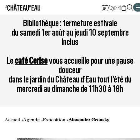
Gestion de vos préférences sur les cookies
Aller
Aller
Aller
Aller
Aller
Bibliothèque : fermeture estivale
au
à
à
au
au
du samedi 1er août au jeudi 10 septembre
contenu
la
la
pied
plan
inclus
principal
navigation
recherche
de
du
page
site
Le
café Cerise
vous accueille pour une pause
douceur
dans le jardin du Château d’Eau tout l’été du
mercredi au dimanche de 11h30 à 18h
Accueil
Agenda
Exposition
Alexander Gronsky