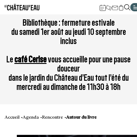
Gestion de vos préférences sur les cookies
Aller
Aller
Aller
Aller
Aller
Bibliothèque : fermeture estivale
au
à
à
au
au
du samedi 1er août au jeudi 10 septembre
contenu
la
la
pied
plan
inclus
principal
navigation
recherche
de
du
page
site
Le
café Cerise
vous accueille pour une pause
douceur
dans le jardin du Château d’Eau tout l’été du
mercredi au dimanche de 11h30 à 18h
Accueil
Agenda
Rencontre
Autour du livre