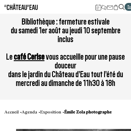
Gestion de vos préférences sur les cookies
Aller
Aller
Aller
Aller
Aller
Bibliothèque : fermeture estivale
au
à
à
au
au
du samedi 1er août au jeudi 10 septembre
contenu
la
la
pied
plan
inclus
principal
navigation
recherche
de
du
page
site
Le
café Cerise
vous accueille pour une pause
douceur
dans le jardin du Château d’Eau tout l’été du
mercredi au dimanche de 11h30 à 18h
Accueil
Agenda
Exposition
Émile Zola photographe