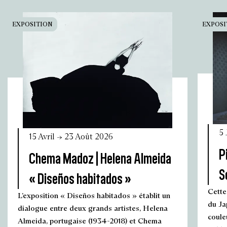
EXPOSITION
EXPOSI
5 
15 Avril → 23 Août 2026
P
Chema Madoz | Helena Almeida
S
« Diseños habitados »
Cette
L’exposition « Diseños habitados » établit un
du Ja
dialogue entre deux grands artistes, Helena
coule
Almeida, portugaise (1934-2018) et Chema