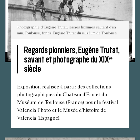
Photographie d’Eugène Trutat, jeunes hommes sautant d’un
mur, Toulouse, fonds Eugène Trutat du muséum de Toulouse
Regards pionniers, Eugène Trutat,
savant et photographe du XIXᵉ
Photographie
siècle
d’Eugène
Trutat,
jeunes
hommes
sautant
Exposition réalisée à partir des collections
d’un
mur,
photographiques du Château d’Eau et du
Toulouse,
fonds
Muséum de Toulouse (France) pour le festival
Eugène
Trutat
Valencia Photo et le Musée d’histoire de
du
muséum
Valencia (Espagne).
de
Toulouse