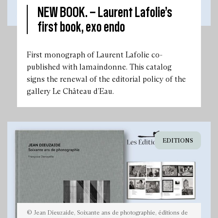
NEW BOOK. –
Laurent Lafolie’s
first book, exo endo
©
Exo
Endo
de
Laurent
First monograph of Laurent Lafolie co-
Lafolie,
éditions
published with lamaindonne. This catalog
lamaindonne,
signs the renewal of the editorial policy of the
galerie
Le
gallery Le Château d’Eau.
Château
d’Eau
EDITIONS
© Jean Dieuzaide, Soixante ans de photographie, éditions de