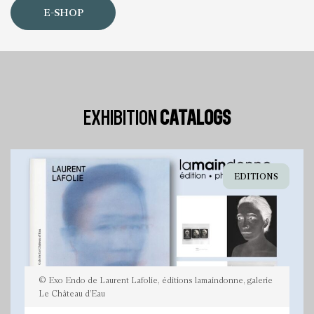
E-SHOP
EXHIBITION
CATALOGS
EDITIONS
© Exo Endo de Laurent Lafolie, éditions lamaindonne, galerie
Le Château d’Eau