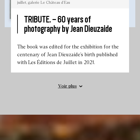
juillet, galerie Le Château d’Eau
TRIBUTE. –
60 years of
photography by Jean Dieuzaide
©
Jean
Dieuzaide,
Soixante
ans
The book was edited for the exhibition for the
de
photographie,
centenary of Jean Dieuzaide’s birth published
éditions
de
with Les Éditions de Juillet in 2021.
juillet,
galerie
Le
Château
d’Eau
Voir plus