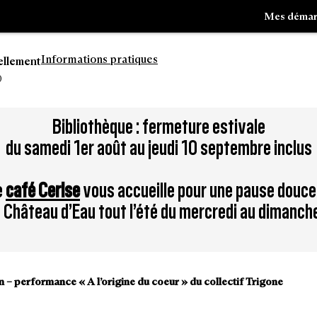
Mes démar
Informations pratiques
ellement
0
Aller
Bibliothèque : fermeture estivale
à
du samedi 1er août au jeudi 10 septembre inclus
la
tion
recherche
e
café Cerise
vous accueille pour une pause douce
du Château d’Eau tout l’été du mercredi au dimanch
on – performance « A l’origine du coeur » du collectif Trigone