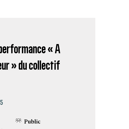
 performance « A
eur » du collectif
25
Public