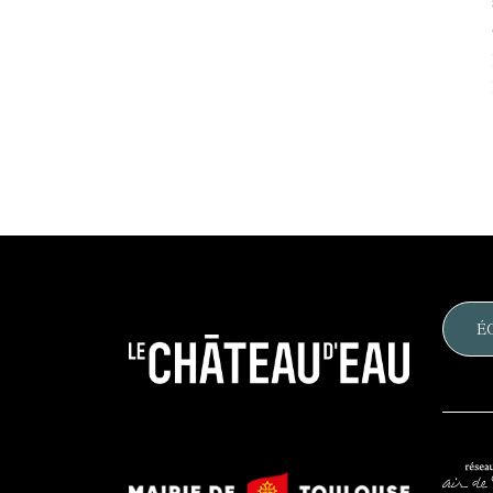
É
Le
château
d'eau
Mairie