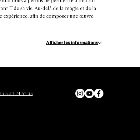
ental nous a permis de permettre à tout un
nt T de sa vie. Au-delà de la magie et de la
tte expérience, afin de composer une œuvre
Afficher les informations
33 5 34 24 52 35
Instagram
YouTube
Facebook