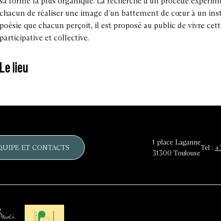
sa forme la plus organique. La recherche d’un procédé expérim
chacun de réaliser une image d’un battement de cœur à un insta
poésie que chacun perçoit, il est proposé au public de vivre ce
participative et collective.
Le lieu
1 place Laganne
QUIPE ET CONTACTS
Tel :
+
31300
Toulouse