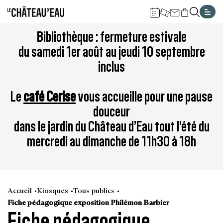
Gestion de vos préférences sur les cookies
Aller
Aller
Aller
Aller
Aller
Bibliothèque : fermeture estivale
au
à
à
au
au
du samedi 1er août au jeudi 10 septembre
contenu
la
la
pied
plan
inclus
principal
navigation
recherche
de
du
page
site
Le
café Cerise
vous accueille pour une pause
douceur
dans le jardin du Château d’Eau tout l’été du
mercredi au dimanche de 11h30 à 18h
Accueil
Kiosques
Tous publics
Fiche pédagogique exposition Philémon Barbier
Fiche pédagogique