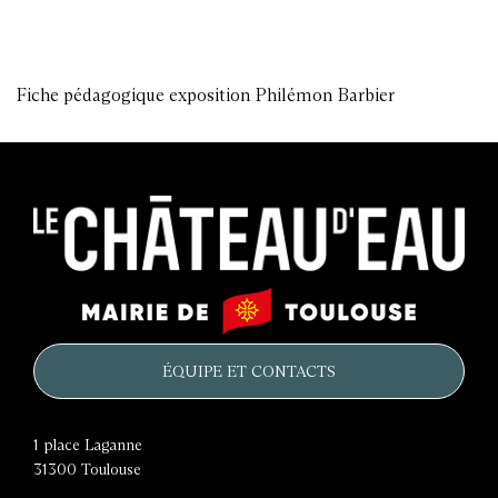
Fiche pédagogique exposition Philémon Barbier
Le
Mairie
château
de
d'eau
Toulouse
ÉQUIPE ET CONTACTS
1 place Laganne
31300
Toulouse