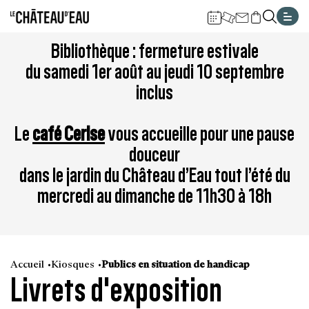
Gestion de vos préférences sur les cookies
Aller
Aller
Aller
Aller
Aller
Bibliothèque : fermeture estivale
au
à
à
au
au
du samedi 1er août au jeudi 10 septembre
contenu
la
la
pied
plan
inclus
principal
navigation
recherche
de
du
page
site
Le
café Cerise
vous accueille pour une pause
douceur
dans le jardin du Château d’Eau tout l’été du
mercredi au dimanche de 11h30 à 18h
Accueil
Kiosques
Publics en situation de handicap
Livrets d'exposition