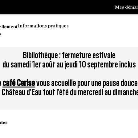
Mes démar
Informations pratiques
ellement
0
Aller
Bibliothèque : fermeture estivale
à
du samedi 1er août au jeudi 10 septembre inclus
la
tion
recherche
e
café Cerise
vous accueille pour une pause douce
du Château d’Eau tout l’été du mercredi au dimanch
ntes