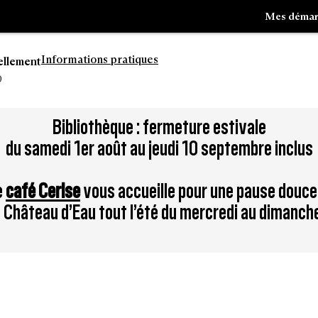
Mes démar
Informations pratiques
ellement
0
Aller
Bibliothèque : fermeture estivale
à
du samedi 1er août au jeudi 10 septembre inclus
la
tion
recherche
e
café Cerise
vous accueille pour une pause douce
du Château d’Eau tout l’été du mercredi au dimanch