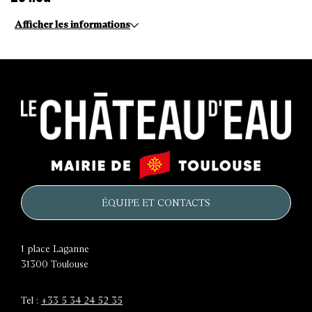
Afficher les informations
Le
Mairie
château
de
d'eau
Toulouse
ÉQUIPE ET CONTACTS
1 place Laganne
31300
Toulouse
Tel :
+33 5 34 24 52 35