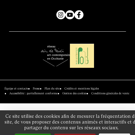
Instagram
YouTube
Facebook
Air
Réseau
de
Pinkpong
Midi
Équipe et contacts
Presse
Plan du site
Crédits et mentions légales
-
Accessibilité : partiellement conforme
Gestion des cookies
Conditions générales de vente
réseau
art
contemporain
Ce site utilise des cookies afin de mesurer la fréquentation 
site, de vous proposer des contenus animés et interactifs et 
en
partager du contenu sur les réseaux sociaux.
Occitanie