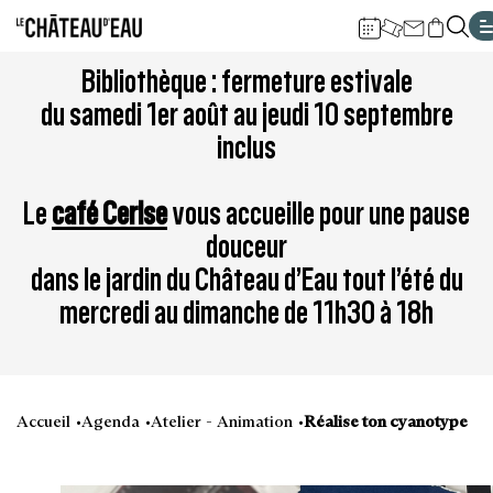
Gestion de vos préférences sur les cookies
Aller
Aller
Aller
Aller
Aller
Bibliothèque : fermeture estivale
au
à
à
au
au
du samedi 1er août au jeudi 10 septembre
contenu
la
la
pied
plan
inclus
principal
navigation
recherche
de
du
page
site
Le
café Cerise
vous accueille pour une pause
douceur
dans le jardin du Château d’Eau tout l’été du
mercredi au dimanche de 11h30 à 18h
Accueil
Agenda
Atelier - Animation
Réalise ton cyanotype