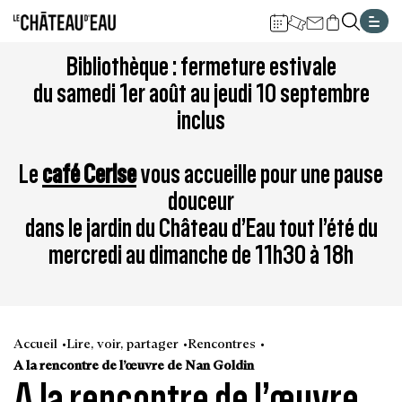
Gestion de vos préférences sur les cookies
Aller
Aller
Aller
Aller
Aller
Bibliothèque : fermeture estivale
au
à
à
au
au
du samedi 1er août au jeudi 10 septembre
contenu
la
la
pied
plan
inclus
principal
navigation
recherche
de
du
page
site
Le
café Cerise
vous accueille pour une pause
douceur
dans le jardin du Château d’Eau tout l’été du
mercredi au dimanche de 11h30 à 18h
Accueil
Lire, voir, partager
Rencontres
A la rencontre de l’œuvre de Nan Goldin
A la rencontre de l’œuvre