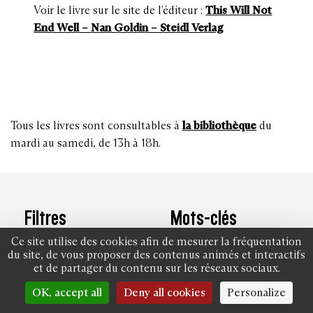
Voir le livre sur le site de l’éditeur :
This Will Not
End Well – Nan Goldin – Steidl Verlag
Tous les livres sont consultables à
la bibliothèque
du
mardi au samedi, de 13h à 18h.
Filtres
Mots-clés
Ce site utilise des cookies afin de mesurer la fréquentation
du site, de vous proposer des contenus animés et interactifs
VOIR TOUT
VOIR TOUT
et de partager du contenu sur les réseaux sociaux.
RENCONTRES
FEMMES
OK, accept all
Deny all cookies
Personalize
PHOTOGRAPHES