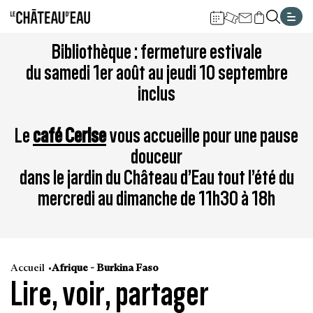
Gestion de vos préférences sur les cookies
Aller
Aller
Aller
Aller
Aller
Bibliothèque : fermeture estivale
au
à
à
au
au
du samedi 1er août au jeudi 10 septembre
contenu
la
la
pied
plan
inclus
principal
navigation
recherche
de
du
page
site
Le
café Cerise
vous accueille pour une pause
douceur
dans le jardin du Château d’Eau tout l’été du
mercredi au dimanche de 11h30 à 18h
Accueil
Afrique - Burkina Faso
Lire, voir, partager