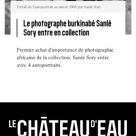
Détail de l'autoportrait au miroir, 1966 par Sanlé Sory
Le photographe burkinabé Sanlé
Sory entre en collection
Détail
de
l'autoportrait
au
Premier achat d'importance de photographie
miroir,
1966
africaine de la collection, Sanlé Sory entre
par
Sanlé
avec 4 autoportraits.
Sory