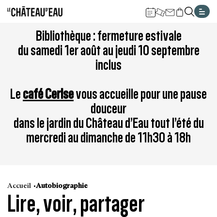
Gestion de vos préférences sur les cookies
Aller
Aller
Aller
Aller
Aller
Bibliothèque : fermeture estivale
au
à
à
au
au
du samedi 1er août au jeudi 10 septembre
contenu
la
la
pied
plan
inclus
principal
navigation
recherche
de
du
page
site
Le
café Cerise
vous accueille pour une pause
douceur
dans le jardin du Château d’Eau tout l’été du
mercredi au dimanche de 11h30 à 18h
Accueil
Autobiographie
Lire, voir, partager