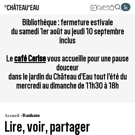
Gestion de vos préférences sur les cookies
Aller
Aller
Aller
Aller
Aller
Bibliothèque : fermeture estivale
au
à
à
au
au
du samedi 1er août au jeudi 10 septembre
contenu
la
la
pied
plan
inclus
principal
navigation
recherche
de
du
page
site
Le
café Cerise
vous accueille pour une pause
douceur
dans le jardin du Château d’Eau tout l’été du
mercredi au dimanche de 11h30 à 18h
Accueil
Bauhaus
Lire, voir, partager