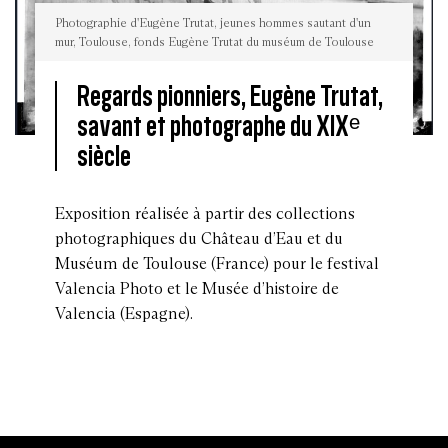
Photographie d'Eugène Trutat, jeunes hommes sautant d'un
mur, Toulouse, fonds Eugène Trutat du muséum de Toulouse
Regards pionniers, Eugène Trutat,
savant et photographe du XIXᵉ
Photographie
siècle
d'Eugène
Trutat,
jeunes
hommes
sautant
Exposition réalisée à partir des collections
d'un
mur,
photographiques du Château d’Eau et du
Toulouse,
fonds
Muséum de Toulouse (France) pour le festival
Eugène
Trutat
Valencia Photo et le Musée d’histoire de
du
muséum
Valencia (Espagne).
de
Toulouse