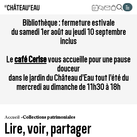
Gestion de vos préférences sur les cookies
Aller
Aller
Aller
Aller
Aller
Bibliothèque : fermeture estivale
au
à
à
au
au
du samedi 1er août au jeudi 10 septembre
contenu
la
la
pied
plan
inclus
principal
navigation
recherche
de
du
page
site
Le
café Cerise
vous accueille pour une pause
douceur
dans le jardin du Château d’Eau tout l’été du
mercredi au dimanche de 11h30 à 18h
Accueil
Collections patrimoniales
Lire, voir, partager