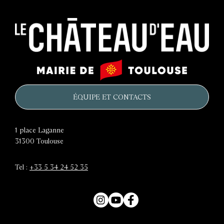
Le
Mairie
château
de
d'eau
Toulouse
ÉQUIPE ET CONTACTS
1 place Laganne
31300
Toulouse
Tel :
+33 5 34 24 52 35
Instagram
YouTube
Facebook