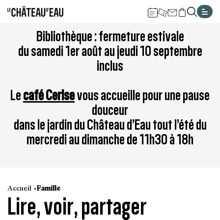
Gestion de vos préférences sur les cookies
Aller
Aller
Aller
Aller
Aller
Bibliothèque : fermeture estivale
au
à
à
au
au
du samedi 1er août au jeudi 10 septembre
contenu
la
la
pied
plan
inclus
principal
navigation
recherche
de
du
page
site
Le
café Cerise
vous accueille pour une pause
douceur
dans le jardin du Château d’Eau tout l’été du
mercredi au dimanche de 11h30 à 18h
Accueil
Famille
Lire, voir, partager