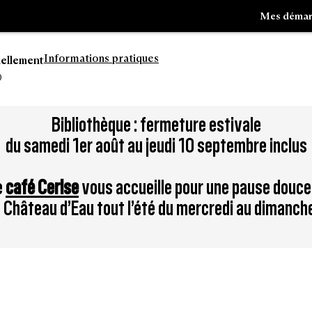
Mes démar
Informations pratiques
uellement
0
Aller
Bibliothèque : fermeture estivale
à
du samedi 1er août au jeudi 10 septembre inclus
la
tion
recherche
e
café Cerise
vous accueille pour une pause douce
du Château d’Eau tout l’été du mercredi au dimanch