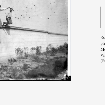
Ex
ph
Mu
Va
(E