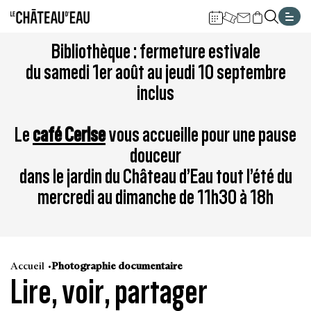
Gestion de vos préférences sur les cookies
Aller
Aller
Aller
Aller
Aller
Bibliothèque : fermeture estivale
au
à
à
au
au
du samedi 1er août au jeudi 10 septembre
contenu
la
la
pied
plan
inclus
principal
navigation
recherche
de
du
page
site
Le
café Cerise
vous accueille pour une pause
douceur
dans le jardin du Château d’Eau tout l’été du
mercredi au dimanche de 11h30 à 18h
Accueil
Photographie documentaire
Lire, voir, partager